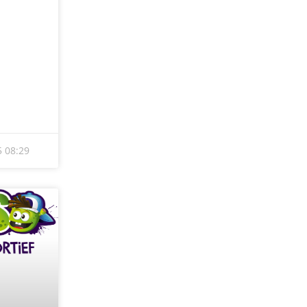
OJECT
T
R
rengt
en Sjors
uit.
 gratis
25
15:05