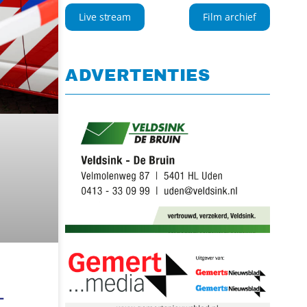
Live stream
Film archief
ADVERTENTIES
L
iddag 25
lding
kage
 in