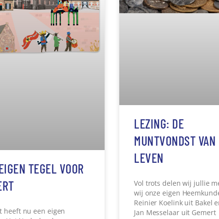
 heeft nu een eigen
je. Het Nederlandse
Vol trots delen wij jullie 
iles’ ontwierp een serie
wij onze eigen Heemkund
 van de mooiste steden,
Reinier Koelink uit Bakel e
 en plekken in het land. En
Jan Messelaar uit Gemert
erder »
Lees verder »
e Vries
24 april 2025
08:30
Toke de Vries
24 april 20