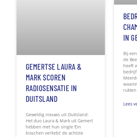
VAN SPORTDROOM NAAR
PARK
WERKELIJKHEID: TOM IN
EIND
DE SPORTSCHOOL
GEH
VOO
Soms is er net wat extra
ondersteuning nodig om een
Heb je
droom waar te maken. Zo ook voor
Gehand
Tom uit Gemert,