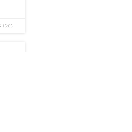
are
ssentieel
25
15:00