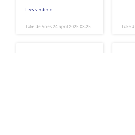
en par
Eindho
Lees verder »
belang
Lees v
Toke de Vries
23 april 2025
15:04
Toke d
« VORIGE