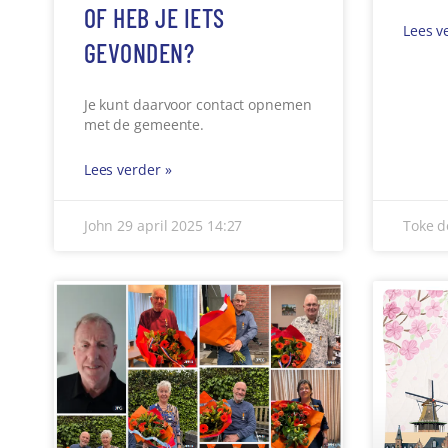
Lees v
John
29 april 2025
14:27
Toke d
GEMERT-BAKEL GOED
EEN 
BEDEELD TIJDENS
GEM
LINTJESREGEN 2025