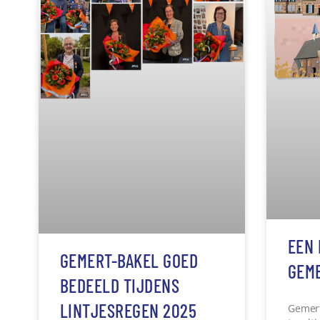
Gemert
tegelt
Op vrijdagochtend 25 april was de
‘StoryT
jaarlijkse Lintjesregen. Op deze
tegels
dag zetten we bijzondere
dorpen
vrijwilligers, die zich inzetten voor
de
Lees v
Lees verder »
Toke de Vries
25 april 2025
15:01
Toke d