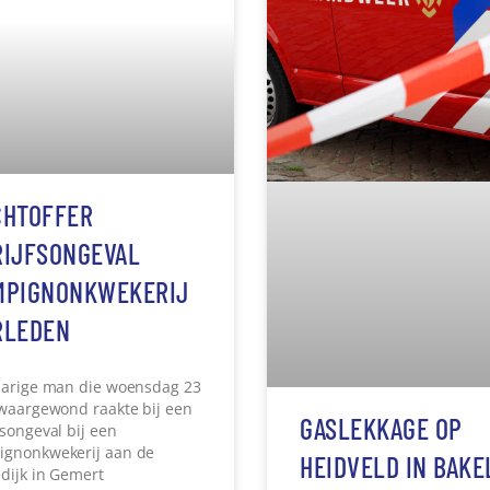
CHTOFFER
GASLEKKAGE OP
RIJFSONGEVAL
HEIDVELD IN BAKE
MPIGNONKWEKERIJ
De brandweer is vrijdagm
RLEDEN
april uitgerukt na een me
over een mogelijke gaslek
ergens buiten op Heidveld
jarige man die woensdag 23
Bakel.
zwaargewond raakte bij een
fsongeval bij een
Lees verder »
gnonkwekerij aan de
dijk in Gemert