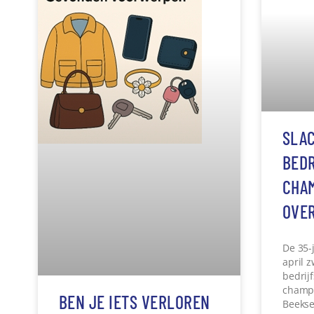
BEN JE IETS VERLOREN
SLA
OF HEB JE IETS
BED
GEVONDEN?
CHA
OVE
Je kunt daarvoor contact opnemen
met de gemeente.
De 35-
april 
Lees verder »
bedrij
champi
Beekse