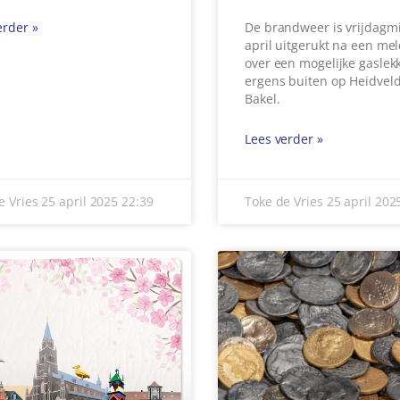
erder »
e Vries
25 april 2025
22:39
Toke de Vries
25 april 20
EIGEN TEGEL VOOR
LEZING: DE
ERT
MUNTVONDST VAN
LEVEN