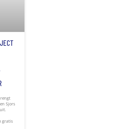
MERT-
SAMEN
uit. Je
 nieuwe