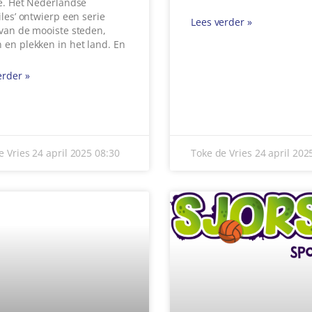
IJFSONGEVAL BIJ
STIMULERINGSPR
MPIGNONKWEKERIJ
LAAT KINDEREN
EMERT
LAAGDREMPELIG
KENNISMAKEN ME
n champignonkwekerij aan
SPORT EN CULTUU
ksedijk (N272) in Gemert
 woensdagochtend een
fsongeval plaatsgevonden.
Gemeente Gemert-Bakel b
re hulpdiensten,
komend schooljaar weer e
der een traumahelikopter,
Sportief & Creatief boekje 
Verenigingen en sport- en
cultuuraanbieders kunnen
erder »
Lees verder »
e Vries
23 april 2025
15:58
Toke de Vries
23 april 20