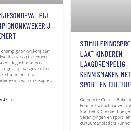
EREN IN
ONDERNEMEND GE
HOVEN MET EEN
BAKEL VOORUIT: 
ANDICAPTENPARKEERKAART:
NAAR SLIMME
RKOM EEN BOETE
OPLOSSINGEN
 een
Als ondernemer wil je voor
icaptenparkeerkaart (GPK)
wilt groeien, verhuizen of