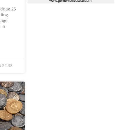
25
22:38
 HUN