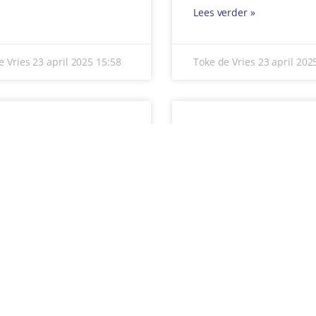
keer je wel eens in
activiteiten starten. Maar
ven? Dan verandert er iets
daarvoor is een betrouwb
rijks. Vanaf half mei
elektriciteitsaansluiting e
erder »
Lees verder »
e Vries
23 april 2025
15:01
Toke de Vries
23 april 20
1
2
3
…
8
VOLGENDE »