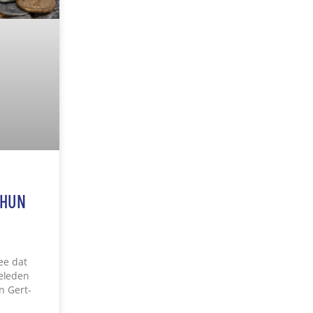
mee dat
eleden
n Gert-
25
08:29