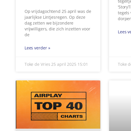
GEMERTSE LAURA &
BEDR
MARK SCOREN
CHA
RADIOSENSATIE IN
IN G
DUITSLAND
Bij ee
de Bee
Geweldig nieuws uit Duitsland:
heeft
Het duo Laura & Mark uit Gemert
bedrij
hebben met hun single ‘Ein
Meerde
bisschen verliebt’ de achtste
waaron
rukten
Lees verder »
Lees v
Toke de Vries
24 april 2025
08:25
Toke d