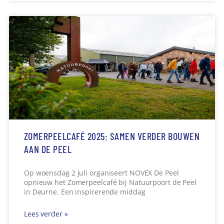
ZOMERPEELCAFÉ 2025: SAMEN VERDER BOUWEN
AAN DE PEEL
Op woensdag 2 juli organiseert NOVEX De Peel
opnieuw het Zomerpeelcafé bij Natuurpoort de Peel
in Deurne. Een inspirerende middag
Lees verder »