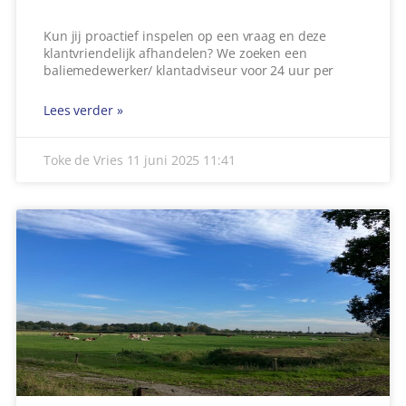
Kun jij proactief inspelen op een vraag en deze
klantvriendelijk afhandelen? We zoeken een
baliemedewerker/ klantadviseur voor 24 uur per
Lees verder »
Toke de Vries
11 juni 2025
11:41