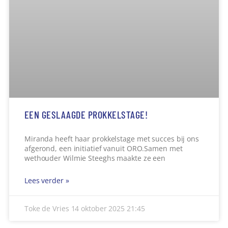
HONDERDEN SPORTDROMEN KOMEN UIT!
Uniek Sporten de Peel laat in samenwerking met
Sportservice Noord-Brabant en het BrabantSport
Fonds de komende twee jaar honderden
sportdromen
Lees verder »
Toke de Vries
14 oktober 2025
21:40