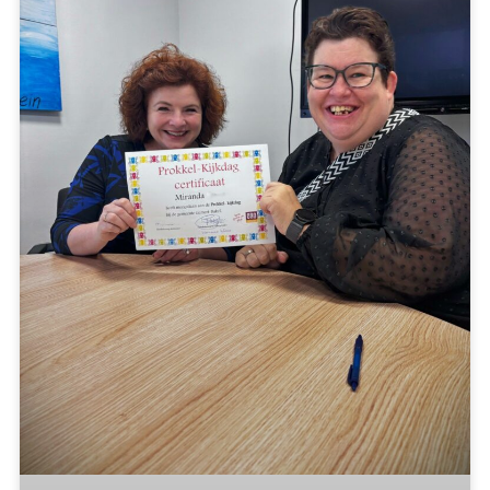
EEN GESLAAGDE PROKKELSTAGE!
Miranda heeft haar prokkelstage met succes bij ons
afgerond, een initiatief vanuit ORO.Samen met
wethouder Wilmie Steeghs maakte ze een
Lees verder »
Toke de Vries
14 oktober 2025
21:45