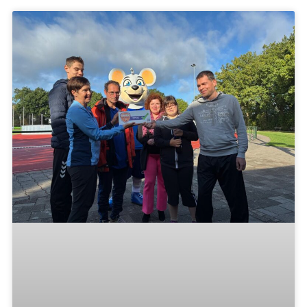
MEIDENWERK WEER VAN START IN GEMERT-
BAKEL!
Woensdag 8 oktober is het meidenwerk weer van
start gegaan – en wat was het een gezellige middag!
Meer dan
Lees verder »
Toke de Vries
14 oktober 2025
21:36