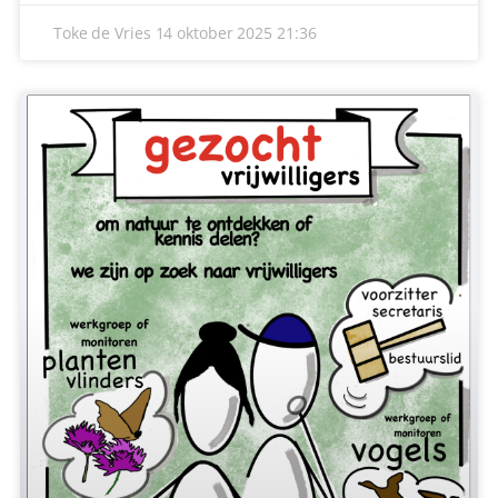
gemeentehuis voor de themabijeenkomst ‘Isoleren,
ventileren en schimmel voorkomen’. De avond
Lees verder »
Toke de Vries
14 oktober 2025
21:23
LIVESTREAMS
Volgende Live Uitzending:
Commissievergadering 15, 16 en 17 september 19:30 uur.
Live stream
Film archief
ADVERTENTIES