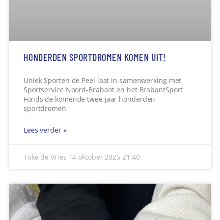
HELP MEE DE NATUUR IN KAART TE BRENGEN!
We willen graag goed zorgen voor de natuur, maar
hoe staat het er eigenlijk voor met de planten,
dieren en
Lees verder »
Toke de Vries
14 oktober 2025
21:31