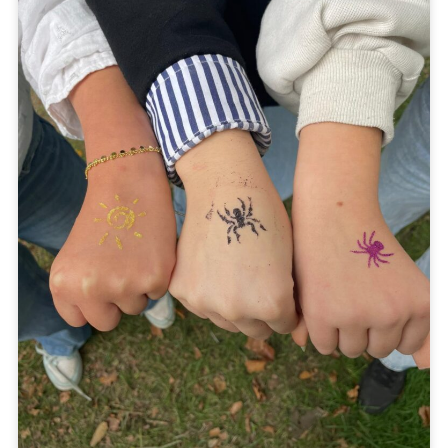
EVEN VOORSTELLEN: NANDA COENEN- VAN DEN
OEVER ONZE NIEUWE
VRIJWILLIGERSONDERSTEUNER
Zorgen voor een sterk netwerk van vrijwilligers en
vrijwilligersorganisaties, want iedereen in onze
gemeente moet mee kunnen doen, zich kunnen