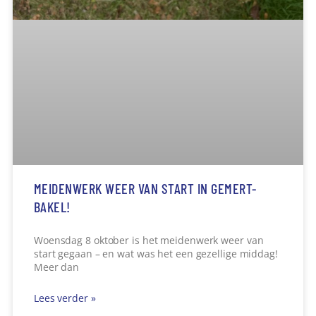
Lees verder »
Toke de Vries
14 oktober 2025
21:29
DRUKBEZOCHTE THEMABIJEENKOMST OVER HET
ISOLEREN VAN JE WONING
Bijna 70 inwoners kwamen op 2 oktober naar het