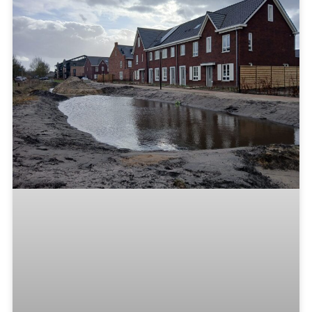
Toke de Vries
21 februari 2026
11:57
VEERTIEN NIEUWE WONINGEN AAN
LOCHTERWEG DE MORTEL
Aan de Lochterweg in De Mortel komen veertien
woningen aan de kant van multifunctionele