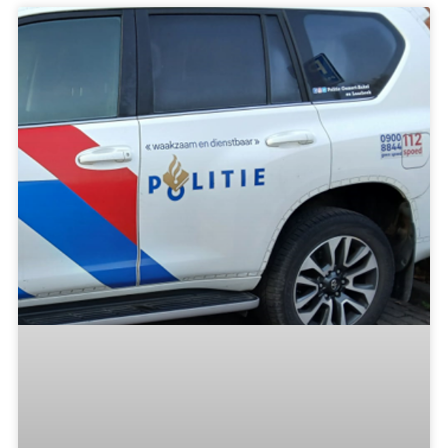
IN MEMORIAM FRANS SANDERS
Onlangs bereikte ons het bericht dat Frans Sanders
op zaterdag 21 februari op 78-jarige leeftijd
plotseling is overleden. Frans is
Lees verder »
Toke de Vries
24 februari 2026
21:50