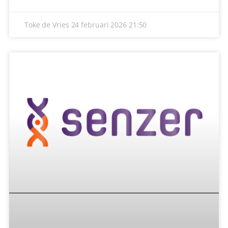
Toke de Vries
23 februari 2026
19:43
GEMERTSE MYSTERIES DOOR AD OTTEN
Vanaf deze week begint Omroep Centraal TV met het
herhalen van de Gemertse Mysteries, gemaakt door
de onlangs overleden Ad
Lees verder »