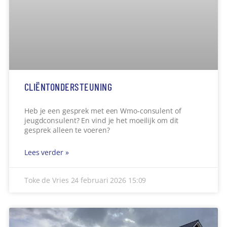
Toke de Vries
22 februari 2026
22:45
LENTE IN DE VONDELLAAN GEMERT
Al in januari, toen er zo veel sneeuw lag, stonden in
de Vondellaan in Gemert de narcissen al dapper te
Lees verder »