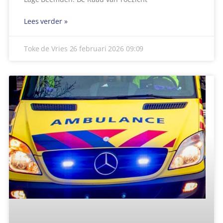
BESTUURDER SCOOTER ZWAARGEWOND BIJ
BOTSING MET AUTO
De hulpdiensten zijn woensdagmiddag 25 februari
rond 17.55 uur opgeroepen voor een ongeval in
Handel. Er had een ernstige frontale
Lees verder »
Toke de Vries
26 februari 2026
09:08