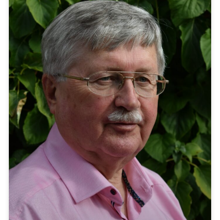
STAP VOOR STAP LANGS DE MOLENBROEKSE
LOOP
Onder een wat dreigende hemel vertrokken de
Stappers maandagmiddag weer voor de wekelijkse
wandeling. Eerst gingen we vanaf de speeltuin
Lees verder »
Toke de Vries
23 februari 2026
20:44