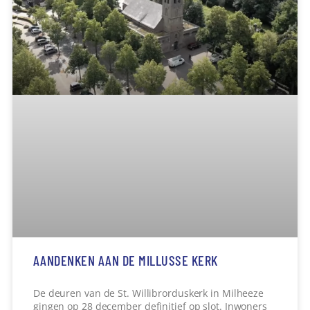
februari een expositie geopend die is gewijd aan
burgemeester Ad de Bekker.
Lees verder »
Toke de Vries
20 februari 2026
15:14
« VORIGE
1
2
3
…
6
VOLGENDE »
LIVESTREAMS
Volgende Live Uitzending:
Commissievergadering 15, 16 en 17 september 19:30 uur.
Live stream
Film archief