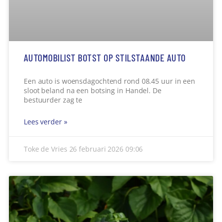
CLIËNTONDERSTEUNING
Heb je een gesprek met een Wmo-consulent of
jeugdconsulent? En vind je het moeilijk om dit
gesprek alleen te voeren?
Lees verder »
Toke de Vries
24 februari 2026
15:09