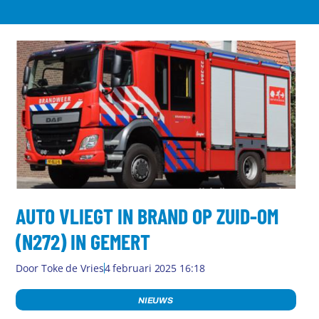
AUTO VLIEGT IN BRAND OP ZUID-OM
(N272) IN GEMERT
Door
Toke de Vries
4 februari 2025 16:18
NIEUWS