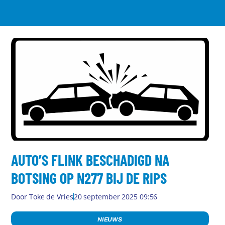
AUTO’S FLINK BESCHADIGD NA
BOTSING OP N277 BIJ DE RIPS
Door
Toke de Vries
20 september 2025 09:56
NIEUWS