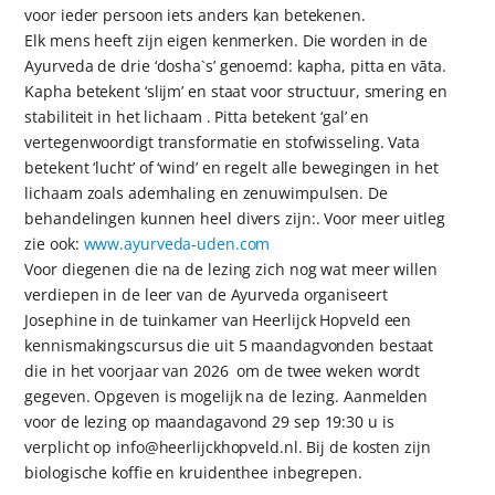
voor ieder persoon iets anders kan betekenen.
Elk mens heeft zijn eigen kenmerken. Die worden in de
Ayurveda de drie ‘dosha`s’ genoemd: kapha, pitta en vāta.
Kapha betekent ‘slijm’ en staat voor structuur, smering en
stabiliteit in het lichaam . Pitta betekent ‘gal’ en
vertegenwoordigt transformatie en stofwisseling. Vata
betekent ‘lucht’ of ‘wind’ en regelt alle bewegingen in het
lichaam zoals ademhaling en zenuwimpulsen. De
behandelingen kunnen heel divers zijn:. Voor meer uitleg
zie ook:
www.ayurveda-uden.com
Voor diegenen die na de lezing zich nog wat meer willen
verdiepen in de leer van de Ayurveda organiseert
Josephine in de tuinkamer van Heerlijck Hopveld een
kennismakingscursus die uit 5 maandagvonden bestaat
die in het voorjaar van 2026 om de twee weken wordt
gegeven. Opgeven is mogelijk na de lezing. Aanmelden
voor de lezing op maandagavond 29 sep 19:30 u is
verplicht op info@heerlijckhopveld.nl. Bij de kosten zijn
biologische koffie en kruidenthee inbegrepen.