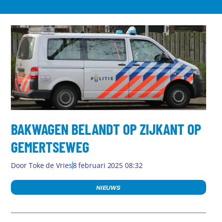
BAKWAGEN BELANDT OP ZIJKANT OP
GEMERTSEWEG
Door
Toke de Vries
8 februari 2025 08:32
NIEUWS