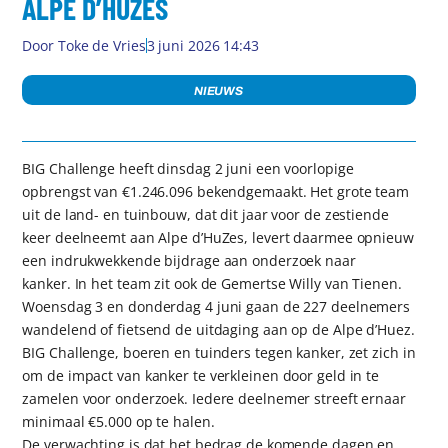
ALPE D’HUZES
Door
Toke de Vries
3 juni 2026 14:43
NIEUWS
BIG Challenge heeft dinsdag 2 juni een voorlopige
opbrengst van €1.246.096 bekendgemaakt. Het grote team
uit de land- en tuinbouw, dat dit jaar voor de zestiende
keer deelneemt aan Alpe d’HuZes, levert daarmee opnieuw
een indrukwekkende bijdrage aan onderzoek naar
kanker. In het team zit ook de Gemertse Willy van Tienen.
Woensdag 3 en donderdag 4 juni gaan de 227 deelnemers
wandelend of fietsend de uitdaging aan op de Alpe d’Huez.
BIG Challenge, boeren en tuinders tegen kanker, zet zich in
om de impact van kanker te verkleinen door geld in te
zamelen voor onderzoek. Iedere deelnemer streeft ernaar
minimaal €5.000 op te halen.
De verwachting is dat het bedrag de komende dagen en