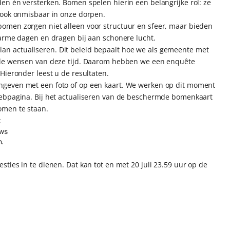
en én versterken. Bomen spelen hierin een belangrijke rol: ze
 ook onmisbaar in onze dorpen.
omen zorgen niet alleen voor structuur en sfeer, maar bieden
warme dagen en dragen bij aan schonere lucht.
n actualiseren. Dit beleid bepaalt hoe we als gemeente met
 de wensen van deze tijd. Daarom hebben we een enquête
Hieronder leest u de resultaten.
ngeven met een foto of op een kaart. We werken op dit moment
webpagina. Bij het actualiseren van de beschermde bomenkaart
omen te staan.
:
uws
n.
ties in te dienen. Dat kan tot en met 20 juli 23.59 uur op de