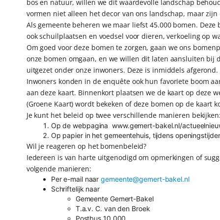
bos en natuur, willen we dit waardevolle landschap behoud
vormen niet alleen het decor van ons landschap, maar zijn
Als gemeente beheren we maar liefst 45.000 bomen. Deze b
ook schuilplaatsen en voedsel voor dieren, verkoeling op 
Om goed voor deze bomen te zorgen, gaan we ons bomenpla
onze bomen omgaan, en we willen dit laten aansluiten bij
uitgezet onder onze inwoners. Deze is inmiddels afgerond. 
Inwoners konden in de enquête ook hun favoriete boom aa
aan deze kaart. Binnenkort plaatsen we de kaart op deze 
(Groene Kaart) wordt bekeken of deze bomen op de kaart k
Je kunt het beleid op twee verschillende manieren bekijken
Op de webpagina www.gemert-bakel.nl/actueelnie
Op papier in het gemeentehuis, tijdens openingstijde
Wil je reageren op het bomenbeleid?
Iedereen is van harte uitgenodigd om opmerkingen of sugges
volgende manieren:
Per e-mail naar
gemeente@gemert-bakel.nl
Schriftelijk naar
Gemeente Gemert-Bakel
T.a.v. C. van den Broek
Postbus 10.000