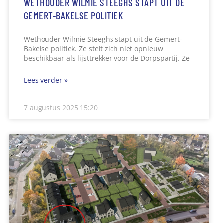
INFORMATIEPUNT VOOR HULP BIJ DIGITALE
OVERHEID
Gratis hulp in de bibliotheek Veel mensen hebben
vragen over de overheid. Bijvoorbeeld over DigiD,
belasting, toeslagen, zorg, werk, rijbewijs,
Lees verder »
5 augustus 2025
15:54