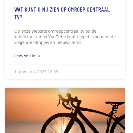
RIPSPARK IN GEMERT SCHIET AL OP
Aan de Drossard de la Courtstraat heeft Stichting
Goed Wonen vorig jaar 4 blokken van 4
appartementen gesloopt. Op deze
Lees verder »
31 juli 2025
11:20
« VORIGE
1
…
78
79
80
81
82
…
122
VOLGENDE »
LIVESTREAMS
Volgende Live Uitzending:
Commissievergadering 15, 16 en 17 september 19:30 uur.
Live stream