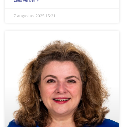
WETHOUDER WILMIE STEEGHS STAPT UIT DE
GEMERT-BAKELSE POLITIEK
Wethouder Wilmie Steeghs stapt uit de Gemert-
Bakelse politiek. Ze stelt zich niet opnieuw
beschikbaar als lijsttrekker voor de Dorpspartij. Ze
Lees verder »
7 augustus 2025
15:20