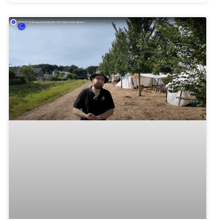
Geen Bakels Genot maar Lokaal Bakel. Dat is de
naam van de nieuwe brasserie in het Peeldorp. Op
vrijdag 12
Lees verder »
1 augustus 2025
16:02