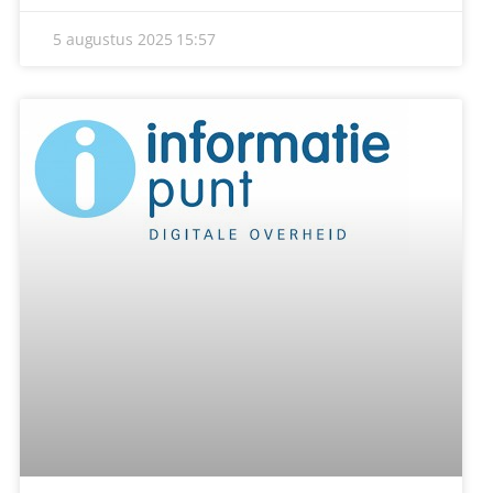
NATUURSPEELTUIN OPGEKNAPT
De laatste tijd heeft gemeente Gemert-Bakel al een
flink aantal speeltuinen opgeknapt. Ook de
natuurspeeltuin op de hoek van de
Lees verder »
1 augustus 2025
16:21