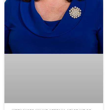
PROJECT HERELAEF IN BAKEL NADERT
VOLTOOIING
Over een tijdje staan er aan de Dorpsstraat in
Bakel woningen op de plek waar garage Van Lierop
heeft gestaan.
Lees verder »
5 augustus 2025
15:57