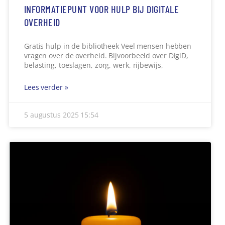
WAT KUNT U NU ZIEN OP OMROEP CENTRAAL
TV?
Op onze website omroepcentraal.tv op de
kabelkrant en op YouTube kunt u op dit moment de
volgende filmpjes en nieuwsitems
Lees verder »