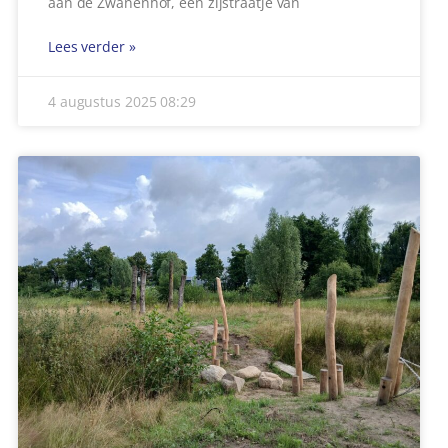
Lees verder »
1 augustus 2025
16:06
RAVAGE NA GEVAARLIJKE INHAALACTIE IN
GEMERT
Een automobilist heeft donderdagmiddag 31 juli
voor een ravage gezorgd op en rond de N272 in