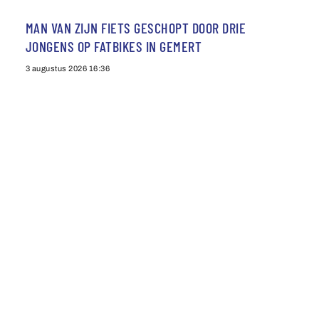
MAN VAN ZIJN FIETS GESCHOPT DOOR DRIE
JONGENS OP FATBIKES IN GEMERT
3 augustus 2026
16:36
Agenda
Privacybeleid
Contact
©
2026
Omroep Centraal TV