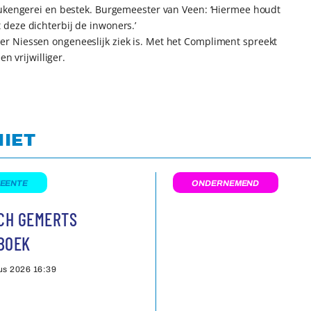
eukengerei en bestek. Burgemeester van Veen: ‘Hiermee houdt
deze dichterbij de inwoners.’
r Niessen ongeneeslijk ziek is. Met het Compliment spreekt
n vrijwilliger.
NIET
EENTE
ONDERNEMEND
SCH GEMERTS
BOEK
us 2026
16:39