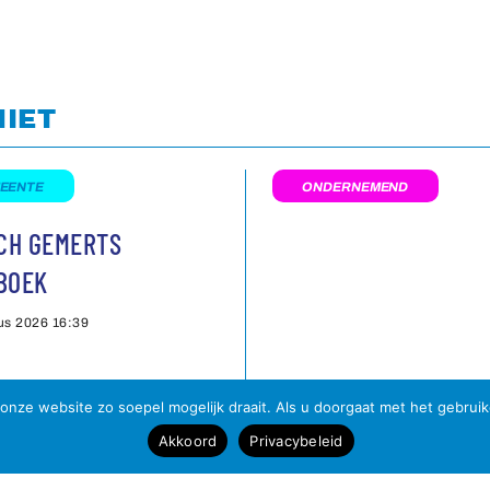
NIET
EENTE
ONDERNEMEND
SCH GEMERTS
BOEK
us 2026
16:39
onze website zo soepel mogelijk draait. Als u doorgaat met het gebrui
Akkoord
Privacybeleid