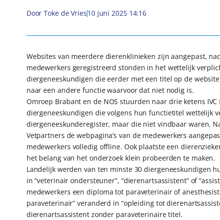
Door
Toke de Vries
10 juni 2025 14:16
Websites van meerdere dierenklinieken zijn aangepast, n
medewerkers geregistreerd stonden in het wettelijk verpli
diergeneeskundigen die eerder met een titel op de website
naar een andere functie waarvoor dat niet nodig is.
Omroep Brabant en de NOS stuurden naar drie ketens IVC 
diergeneeskundigen die volgens hun functietitel wettelijk ve
diergeneeskunderegister, maar die niet vindbaar waren. 
Vetpartners de webpagina’s van de medewerkers aangepast
medewerkers volledig offline. Ook plaatste een dierenziek
het belang van het onderzoek klein probeerden te maken.
Landelijk werden van ten minste 30 diergeneeskundigen hun
in “veterinair ondersteuner”, “dierenartsassistent” of “ass
medewerkers een diploma tot paraveterinair of anesthesist
paraveterinair” veranderd in “opleiding tot dierenartsassis
dierenartsassistent zonder paraveterinaire titel.