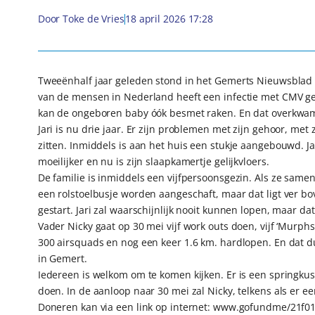
Door
Toke de Vries
18 april 2026 17:28
Tweeënhalf jaar geleden stond in het Gemerts Nieuwsblad e
van de mensen in Nederland heeft een infectie met CMV g
kan de ongeboren baby óók besmet raken. En dat overkwam 
Jari is nu drie jaar. Er zijn problemen met zijn gehoor, met z
zitten. Inmiddels is aan het huis een stukje aangebouwd. J
moeilijker en nu is zijn slaapkamertje gelijkvloers.
De familie is inmiddels een vijfpersoonsgezin. Als ze samen
een rolstoelbusje worden aangeschaft, maar dat ligt ver b
gestart. Jari zal waarschijnlijk nooit kunnen lopen, maar d
Vader Nicky gaat op 30 mei vijf work outs doen, vijf ‘Murph
300 airsquads en nog een keer 1.6 km. hardlopen. En dat du
in Gemert.
Iedereen is welkom om te komen kijken. Er is een springkus
doen. In de aanloop naar 30 mei zal Nicky, telkens als er
Doneren kan via een link op internet: www.gofundme/21f018