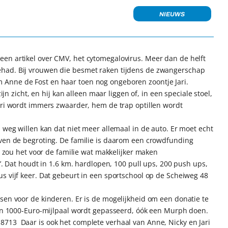
NIEUWS
en artikel over CMV, het cytomegalovirus. Meer dan de helft
ehad. Bij vrouwen die besmet raken tijdens de zwangerschap
Anne de Fost en haar toen nog ongeboren zoontje Jari.
ijn zicht, en hij kan alleen maar liggen of, in een speciale stoel,
ari wordt immers zwaarder, hem de trap optillen wordt
 weg willen kan dat niet meer allemaal in de auto. Er moet echt
oven de begroting. De familie is daarom een crowdfunding
at zou het voor de familie wat makkelijker maken
s’. Dat houdt in 1.6 km. hardlopen, 100 pull ups, 200 push ups,
s vijf keer. Dat gebeurt in een sportschool op de Scheiweg 48
sen voor de kinderen. Er is de mogelijkheid om een donatie te
 een 1000-Euro-mijlpaal wordt gepasseerd, óók een Murph doen.
713 Daar is ook het complete verhaal van Anne, Nicky en Jari