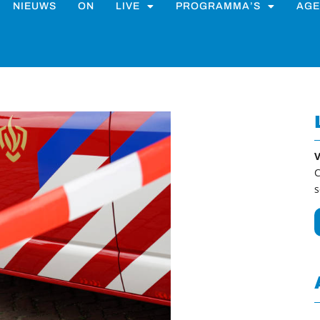
NIEUWS
ON
LIVE
PROGRAMMA’S
AGE
V
C
s