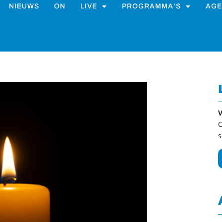
NIEUWS
ON
LIVE
PROGRAMMA’S
AGE
V
C
s