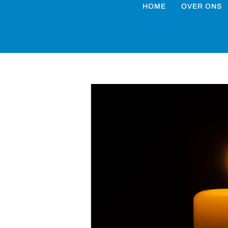
HOME
OVER ONS