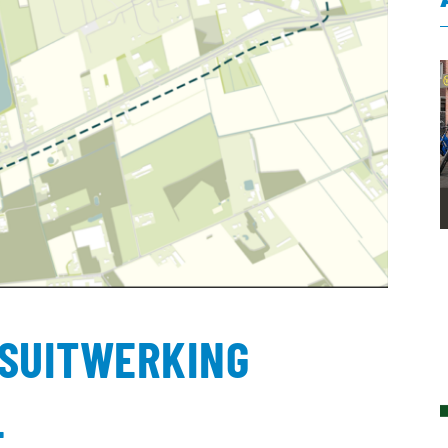
DSUITWERKING
L