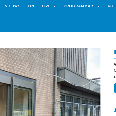
NIEUWS
ON
LIVE
PROGRAMMA’S
AGE
V
C
s