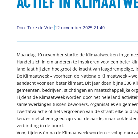
ACTIEF IN KLIMAATW
Door
Toke de Vries
12 november 2025 21:40
Maandag 10 november startte de Klimaatweek en in gemeent
Handel zich in om anderen te inspireren voor een beter k
land laat hij zien hoe groot de kracht van laagdrempelige, lo
De Klimaatweek – voorheen de Nationale Klimaatweek – word
aandacht voor een beter klimaat. Dit jaar doen bijna 300
gemeenten, bedrijven, stichtingen en maatschappelijke orga
Tijdens de Klimaatweek worden door het hele land activiteit
samenwerkingen tussen bewoners, organisaties en gemeen
zwerfafvalactie of het vergroenen van de straat: elke bijdrag
keuzes niet alleen goed zijn voor de aarde, maar ook leide
verbinding in de buurt.
Voor, tijdens én na de Klimaatweek worden er volop duurza