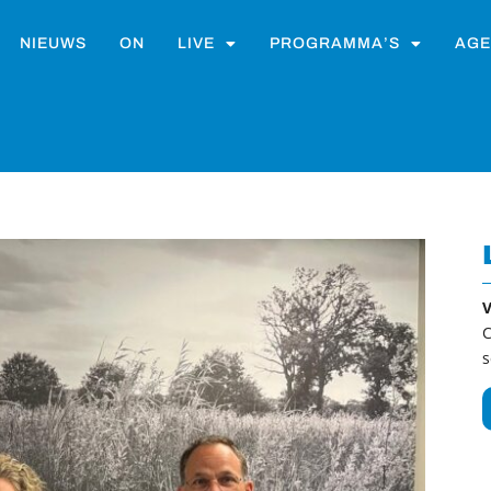
NIEUWS
ON
LIVE
PROGRAMMA’S
AGE
V
C
s