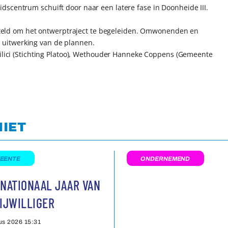
dscentrum schuift door naar een latere fase in Doonheide III.
ld om het ontwerptraject te begeleiden. Omwonenden en
uitwerking van de plannen.
Bilici (Stichting Platoo), Wethouder Hanneke Coppens (Gemeente
NIET
EENTE
ONDERNEMEND
NATIONAAL JAAR VAN
IJWILLIGER
us 2026
15:31