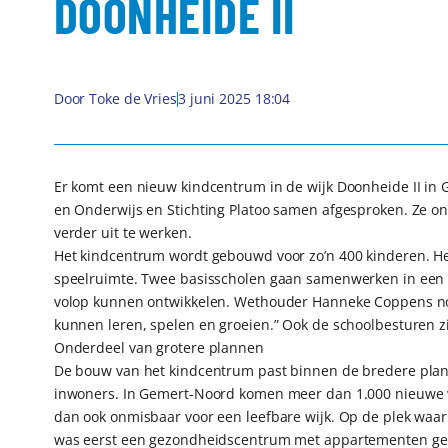
DOONHEIDE II
Door
Toke de Vries
3 juni 2025 18:04
Er komt een nieuw kindcentrum in de wijk Doonheide II i
en Onderwijs en Stichting Platoo samen afgesproken. Ze 
verder uit te werken.
Het kindcentrum wordt gebouwd voor zo’n 400 kinderen. He
speelruimte. Twee basisscholen gaan samenwerken in een z
volop kunnen ontwikkelen. Wethouder Hanneke Coppens noe
kunnen leren, spelen en groeien.” Ook de schoolbesturen zi
Onderdeel van grotere plannen
De bouw van het kindcentrum past binnen de bredere plan
inwoners. In Gemert-Noord komen meer dan 1.000 nieuwe w
dan ook onmisbaar voor een leefbare wijk. Op de plek waa
was eerst een gezondheidscentrum met appartementen gep