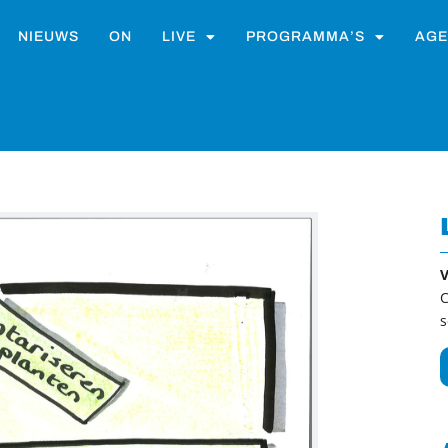
NIEUWS
ON
LIVE
PROGRAMMA’S
AGE
V
C
s