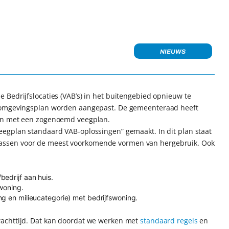
NIEUWS
Bedrijfslocaties (VAB’s) in het buitengebied opnieuw te
k omgevingsplan worden aangepast. De gemeenteraad heeft
kan met een zogenoemd veegplan.
egplan standaard VAB-oplossingen” gemaakt. In dit plan staat
assen voor de meest voorkomende vormen van hergebruik. Ook
edrijf aan huis.
swoning.
ng en milieucategorie) met bedrijfswoning.
achttijd. Dat kan doordat we werken met
standaard regels
en