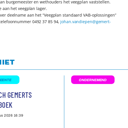
van burgemeester en wethouders het veegplan vaststellen.
e aan het veegplan lager.
over deelname aan het “Veegplan standaard VAB-oplossingen”
 telefoonnummer 0492 37 85 94,
johan.vandiepen@gemert-
NIET
EENTE
ONDERNEMEND
SCH GEMERTS
BOEK
us 2026
16:39