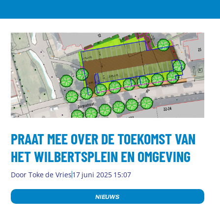
PRAAT MEE OVER DE TOEKOMST VAN
HET WILBERTSPLEIN EN OMGEVING
Door
Toke de Vries
17 juni 2025 15:07
NIEUWS