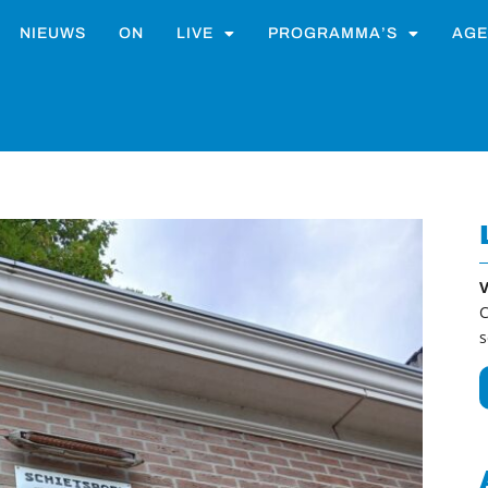
NIEUWS
ON
LIVE
PROGRAMMA’S
AGE
V
C
s