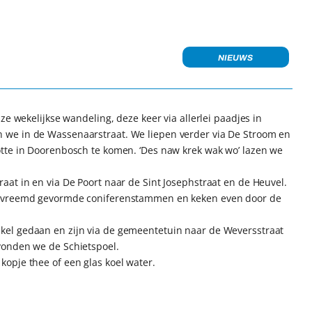
NIEUWS
ze wekelijkse wandeling, deze keer via allerlei paadjes in
 we in de Wassenaarstraat. We liepen verder via De Stroom en
tte in Doorenbosch te komen. ‘Des naw krek wak wo’ lazen we
at in en via De Poort naar de Sint Josephstraat en de Heuvel.
de vreemd gevormde coniferenstammen en keken even door de
el gedaan en zijn via de gemeentetuin naar de Weversstraat
vonden we de Schietspoel.
opje thee of een glas koel water.