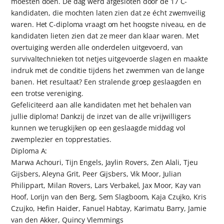
moesten doen. De dag werd afgesloten door de 17 C-
kandidaten, die mochten laten zien dat ze écht zwemveilig
waren. Het C-diploma vraagt om het hoogste niveau, en de
kandidaten lieten zien dat ze meer dan klaar waren. Met
overtuiging werden alle onderdelen uitgevoerd, van
survivaltechnieken tot netjes uitgevoerde slagen en maakte
indruk met de conditie tijdens het zwemmen van de lange
banen. Het resultaat? Een stralende groep geslaagden en
een trotse vereniging.
Gefeliciteerd aan alle kandidaten met het behalen van
jullie diploma! Dankzij de inzet van de alle vrijwilligers
kunnen we terugkijken op een geslaagde middag vol
zwemplezier en topprestaties.
Diploma A:
Marwa Achouri, Tijn Engels, Jaylin Rovers, Zen Alali, Tjeu
Gijsbers, Aleyna Grit, Peer Gijsbers, Vik Moor, Julian
Philippart, Milan Rovers, Lars Verbakel, Jax Moor, Kay van
Hoof, Lorijn van den Berg, Sem Slagboom, Kaja Czujko, Kris
Czujko, Hefin Haider, Fanuel Habtay, Karimatu Barry, Jamie
van den Akker, Quincy Vlemmings