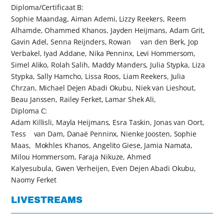
Diploma/Certificaat B:
Sophie Maandag, Aiman Ademi, Lizzy Reekers, Reem
Alhamde, Ohammed Khanos, Jayden Heijmans, Adam Grit,
Gavin Adel, Senna Reijnders, Rowan van den Berk, Jop
Verbakel, Iyad Addane, Nika Penninx, Levi Hommersom,
Simel Aliko, Rolah Salih, Maddy Manders, Julia Stypka, Liza
Stypka, Sally Hamcho, Lissa Roos, Liam Reekers, Julia
Chrzan, Michael Dejen Abadi Okubu, Niek van Lieshout,
Beau Janssen, Railey Ferket, Lamar Shek Ali,
Diploma C:
Adam Killisli, Mayla Heijmans, Esra Taskin, Jonas van Oort,
Tess van Dam, Danaë Penninx, Nienke Joosten, Sophie
Maas, Mokhles Khanos, Angelito Giese, Jamia Namata,
Milou Hommersom, Faraja Nikuze, Ahmed
Kalyesubula, Gwen Verheijen, Even Dejen Abadi Okubu,
Naomy Ferket
LIVESTREAMS