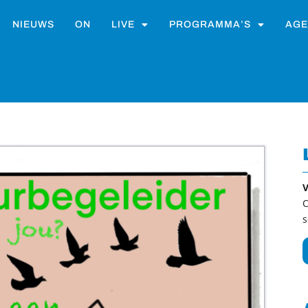
NIEUWS
ON
LIVE
PROGRAMMA’S
AGE
V
C
s