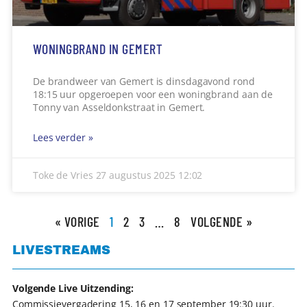
WONINGBRAND IN GEMERT
De brandweer van Gemert is dinsdagavond rond
18:15 uur opgeroepen voor een woningbrand aan de
Tonny van Asseldonkstraat in Gemert.
Lees verder »
Toke de Vries
27 augustus 2025
12:02
« VORIGE
1
2
3
…
8
VOLGENDE »
LIVESTREAMS
Volgende Live Uitzending:
Commissievergadering 15, 16 en 17 september 19:30 uur.