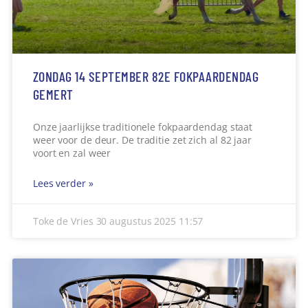
ZONDAG 14 SEPTEMBER 82E FOKPAARDENDAG
GEMERT
Onze jaarlijkse traditionele fokpaardendag staat
weer voor de deur. De traditie zet zich al 82 jaar
voort en zal weer
Lees verder »
Toke de Vries
30 augustus 2025
11:57