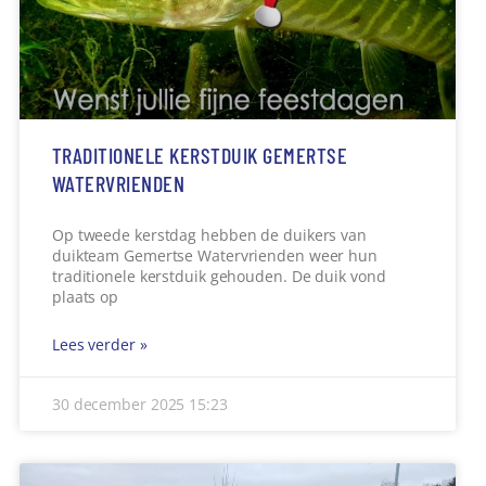
TRADITIONELE KERSTDUIK GEMERTSE
WATERVRIENDEN
Op tweede kerstdag hebben de duikers van
duikteam Gemertse Watervrienden weer hun
traditionele kerstduik gehouden. De duik vond
plaats op
Lees verder »
30 december 2025
15:23