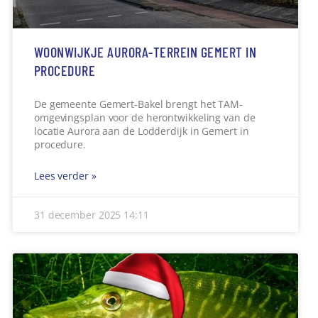
WOONWIJKJE AURORA-TERREIN GEMERT IN
PROCEDURE
De gemeente Gemert-Bakel brengt het TAM-
omgevingsplan voor de herontwikkeling van de
locatie Aurora aan de Lodderdijk in Gemert in
procedure.
Lees verder »
31 december 2025
14:11