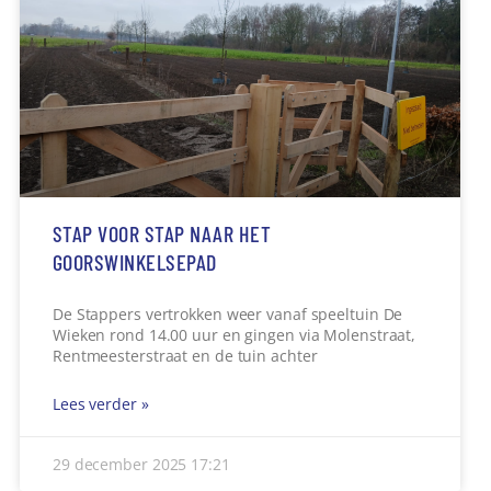
STAP VOOR STAP NAAR HET
GOORSWINKELSEPAD
De Stappers vertrokken weer vanaf speeltuin De
Wieken rond 14.00 uur en gingen via Molenstraat,
Rentmeesterstraat en de tuin achter
Lees verder »
29 december 2025
17:21