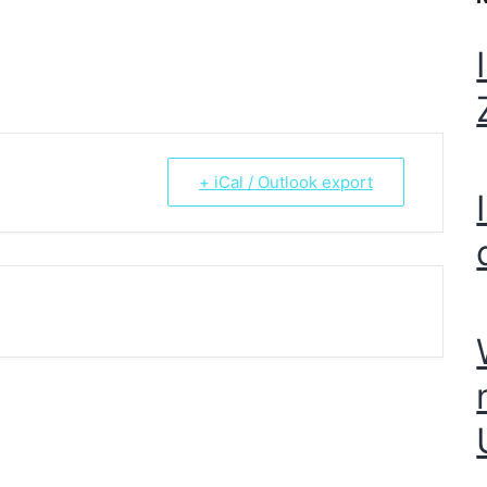
Inloop
g van de maand (voor eigen rekening) nu dus op 19 oktober van
tie Parochiehuis Gemertseweg 2 Bakel.
nsen te ontmoeten of gewoon genieten van de fijne ochtend.