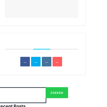
NDA
CONTACT
DATUM
okt 19 2025
Expired!
TIJD
08:00 - 10:00