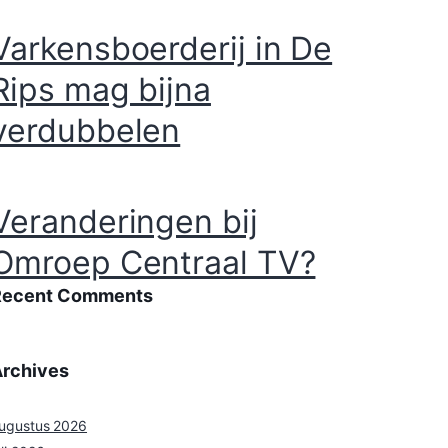
Internationaal Jaar van
de Vrijwilliger
Waarschuwing voor
nepagenten in o.a.
Uden en Helmond
Varkensboerderij in De
Rips mag bijna