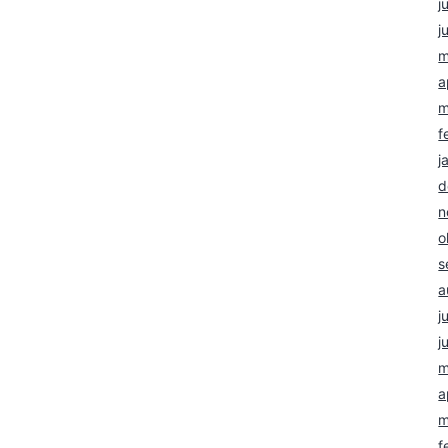
G
a
j
j
m
a
m