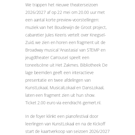
We trappen het nieuwe theaterseizoen
2026/2027 af op 22 mei om 20.00 uur met
een aantal korte preview-voorstellingen:
muziek van het Boudewijn de Groot project,
cabaretier Jules Keeris vertelt over Knegsel-
Zuid, we zien en horen een fragment uit de
Broadway musical ‘Anastasia’ van STEMP en
jeugdtheater Carrousel speelt een
toneelscène uit Het Zakmes. Bibliotheek De
lage beemden geeft een interactieve
presentatie en twee afdelingen van
KunstLokaal, MusicalLokaal en DansLokaal,
laten een fragment zien uit hun show.
Ticket 2.00 euro via eendracht-gemert.nl.
In de foyer klinkt een pianofestival door
leerlingen van KunstLokaal en na de Kickoff
start de kaartverkoop van seizoen 2026/2027