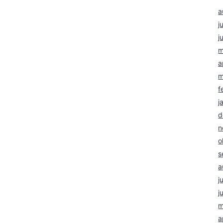
a
j
j
m
a
m
f
j
d
n
o
s
a
j
j
m
a