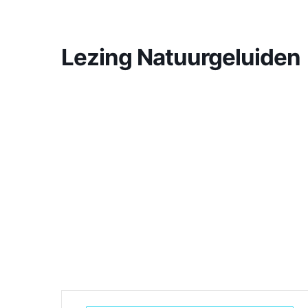
Lezing Natuurgeluiden
Burlende edelherten, heikikkers en andere natuurgeluide
donderdag 13 november, georganiseerd door natuurvere
aanwezigen mee naar plekken waar hij bijzondere opname
geluidsopnamen horen die hem blijven verwonderen, om h
geluk dat je op het juiste moment op de juiste plek bent,’
meemaken.
Wanneer: donderdag 22 januari. Aanvang: 19.30 uur. W
via ivnbakel@hotmail en is verplicht.