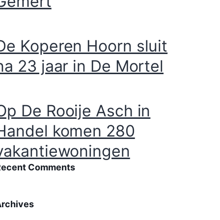
Gemert
De Koperen Hoorn sluit
na 23 jaar in De Mortel
Op De Rooije Asch in
Handel komen 280
vakantiewoningen
Recent Comments
een reacties om weer te geven.
Archives