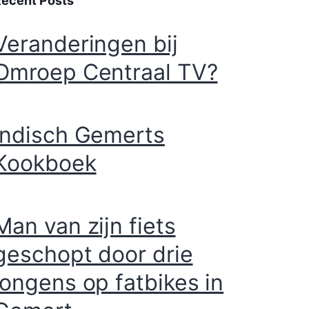
Recent Posts
Veranderingen bij
Omroep Centraal TV?
Indisch Gemerts
Kookboek
Man van zijn fiets
geschopt door drie
jongens op fatbikes in