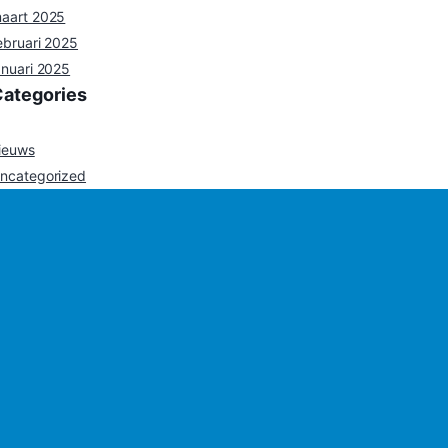
aart 2025
ebruari 2025
anuari 2025
Categories
ieuws
ncategorized
©
2026
Omroep Centraal TV