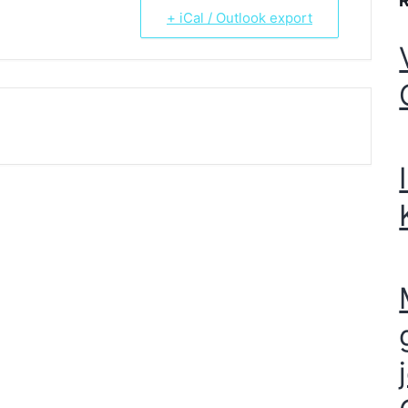
+ iCal / Outlook export
T IS FINISHED.