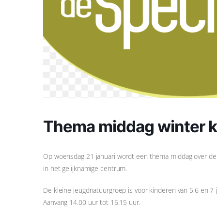
Thema middag winter k
Op woensdag 21 januari wordt een thema middag over de 
in het gelijknamige centrum.
De kleine jeugdnatuurgroep is voor kinderen van 5,6 en 7 j
Aanvang 14.00 uur tot 16.15 uur.