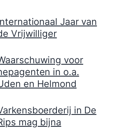
Internationaal Jaar van
de Vrijwilliger
Waarschuwing voor
nepagenten in o.a.
Uden en Helmond
Varkensboerderij in De
Rips mag bijna