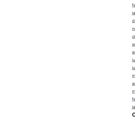
f
j
d
n
o
s
a
j
j
m
a
m
f
j
n