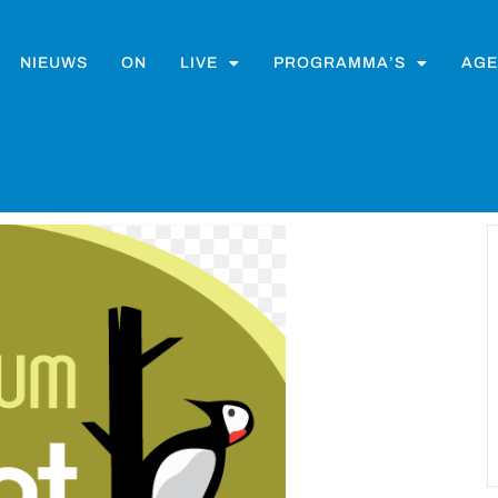
NIEUWS
ON
LIVE
PROGRAMMA’S
AGE