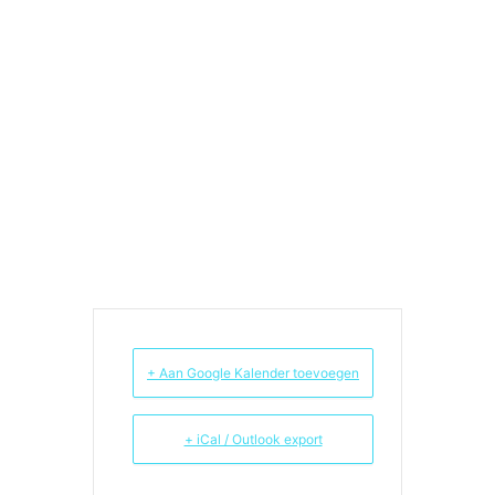
opgedane indrukken. De oorsprong van dit
soort ontstressende wandelingen ligt in
Japan.
We geven er in Gemert een eigen draai aan
waardoor je naar huis gaat met eigen
gemaakte kleine tekeningetjes of gedichtjes.
Op zaterdag 4 juli kunt u tussen 13.00 tot
16.30 in en rond de tuinkamer van Heerlijck
Hopveld haar schilderijen, ruimtelijk werk en
tekeningen bekijken. De expositie is vrij
toegankelijk. Meer informatie en opgave
voor de wandeling per mail naar
info@heerlijckhopveld.nl.