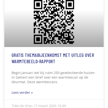
GRATIS THEMABIJEENKOMST MET UITLEG OVER
WARMTEBEELD-RAPPORT
Begin januari viel bij ruim 250 geselecteerde huizen
in Gemert een brief over een warmtescan op de
deurmat. Deze warmtescans
Lees verder »
Toke de Vries
17 maart 2026
16:49