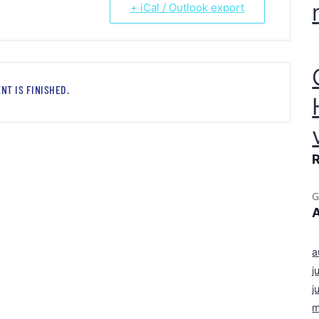
+ iCal / Outlook export
NT IS FINISHED.
G
a
j
j
m