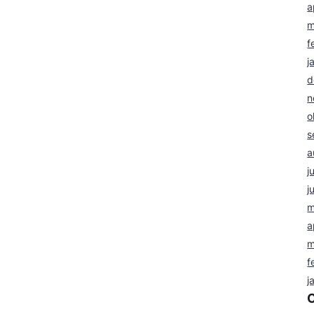
a
m
f
j
d
n
o
s
a
j
j
m
a
m
f
j