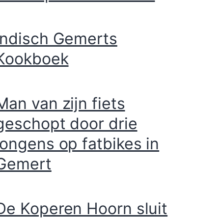
Indisch Gemerts
Kookboek
Man van zijn fiets
geschopt door drie
jongens op fatbikes in
Gemert
De Koperen Hoorn sluit