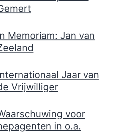
Gemert
In Memoriam: Jan van
Zeeland
Internationaal Jaar van
de Vrijwilliger
Waarschuwing voor
nepagenten in o.a.