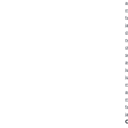
a
m
f
j
d
n
o
s
a
j
j
m
a
m
f
j