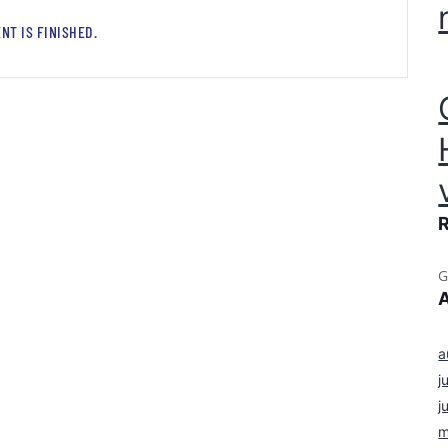
NT IS FINISHED.
G
a
j
j
m