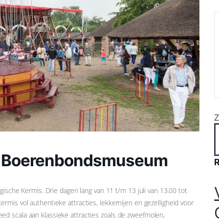
bij Boerenbondsmuseum
gische Kermis. Drie dagen lang van 11 t/m 13 juli van 13.00 tot
mis vol authentieke attracties, lekkernijen en gezelligheid voor
d scala aan klassieke attracties zoals de zweefmolen,