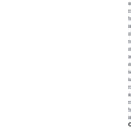
a
m
f
j
d
n
o
s
a
j
j
m
a
m
f
j