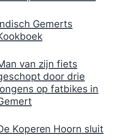
Indisch Gemerts
Kookboek
Man van zijn fiets
geschopt door drie
jongens op fatbikes in
Gemert
De Koperen Hoorn sluit