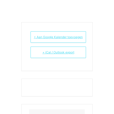
fotografie, beelden, glaswerk/kralen,
potlood/pentekening, illustratie,
modeontwerp en schilderijen. U bent van
harte welkom van 11.00-17.00 u op de
volgende adressen:
https://www.bakelleeft.nl/evenement/open-
atelierdagen-bakel-milheeze-de-rips-2025/.
+ Aan Google Kalender toevoegen
+ iCal / Outlook export