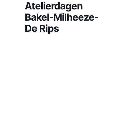
Open
Atelierdagen
Bakel-Milheeze-
De Rips
Op 4 en 5 okt zetten de kunstenaars, deze
keer alleen uit Bakel hun deuren weer open
voor het publiek. Het is nu de 4e keer en
een groot succes!
Er zijn verschillende disciplines zoals: