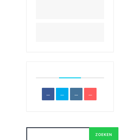
THE EVENT IS FINISHED.
DATUM
okt 05 2025
Expired!
TIJD
08:00 - 16:00
DEEL DIT EVENEMENT