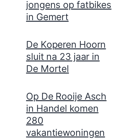
Man van zijn fiets
geschopt door drie
jongens op fatbikes
in Gemert
De Koperen Hoorn
sluit na 23 jaar in
De Mortel