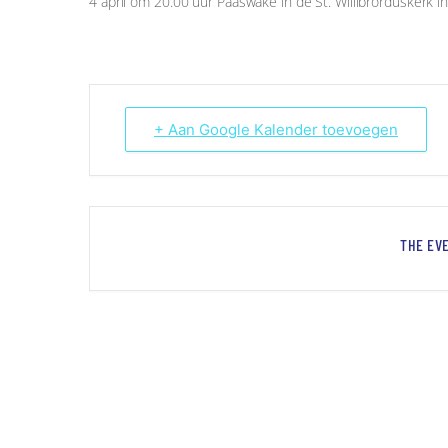
4 april om 20.00 uur Paaswake in de St. Willibrorduskerk in
+ Aan Google Kalender toevoegen
THE EVE