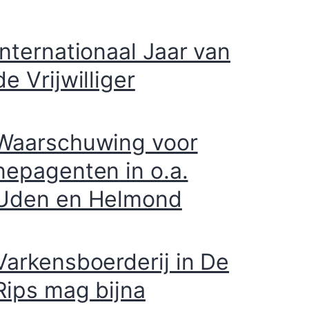
Internationaal Jaar van
de Vrijwilliger
Waarschuwing voor
nepagenten in o.a.
Uden en Helmond
Varkensboerderij in De
Rips mag bijna