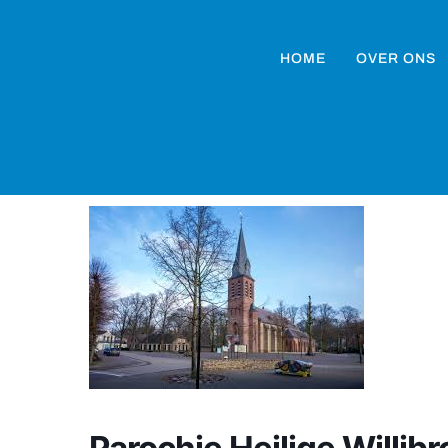
HOME
OVER ONS
Parochie Heilige Willi