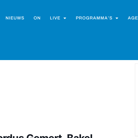
NIEUWS
ON
LIVE
PROGRAMMA’S
AGE
brordus Gemert–Bakel