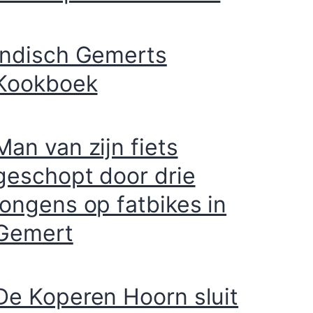
Indisch Gemerts
Kookboek
Man van zijn fiets
geschopt door drie
jongens op fatbikes in
Gemert
De Koperen Hoorn sluit