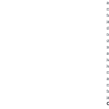
a
m
f
j
d
n
o
s
a
j
j
m
a
m
f
j