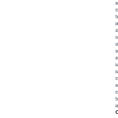
a
m
f
j
d
n
o
s
a
j
j
m
a
m
f
j