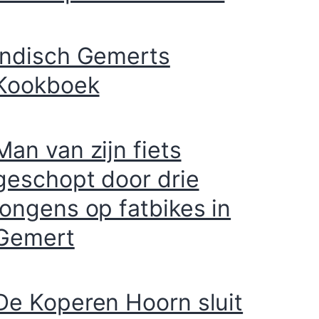
Indisch Gemerts
Kookboek
Man van zijn fiets
geschopt door drie
jongens op fatbikes in
Gemert
De Koperen Hoorn sluit