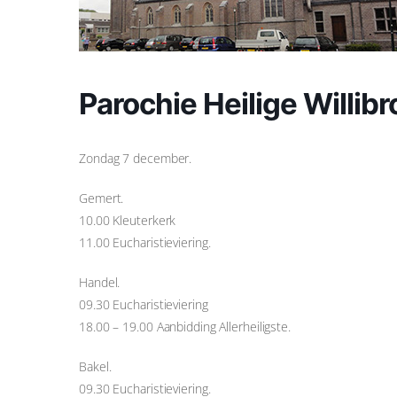
Parochie Heilige Willib
Zondag 7 december.
Gemert.
10.00 Kleuterkerk
11.00 Eucharistieviering.
Handel.
09.30 Eucharistieviering
18.00 – 19.00 Aanbidding Allerheiligste.
Bakel.
09.30 Eucharistieviering.