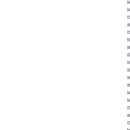
j
j
m
a
m
f
j
d
n
o
s
a
j
j
m
a
m
f