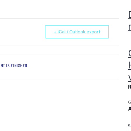
+ iCal / Outlook export
NT IS FINISHED.
G
a