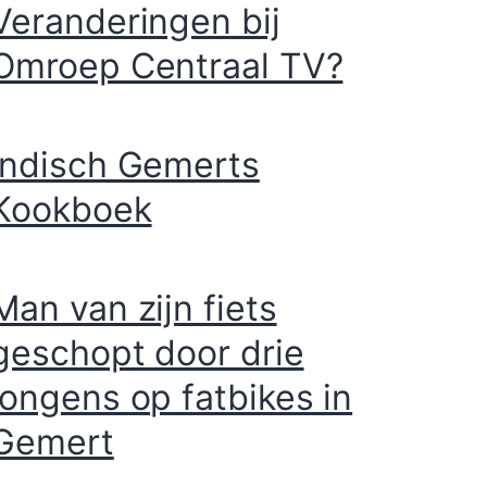
Veranderingen bij
Omroep Centraal TV?
Indisch Gemerts
Kookboek
Man van zijn fiets
geschopt door drie
jongens op fatbikes in
Gemert