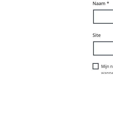
Naam
*
Site
Mijn n
wannee