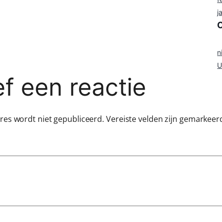
j
n
U
f een reactie
dres wordt niet gepubliceerd.
Vereiste velden zijn gemarkee