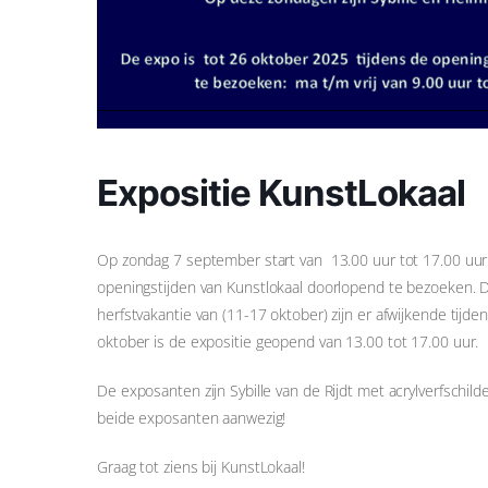
Expositie KunstLokaal
Op zondag 7 september start van 13.00 uur tot 17.00 uur e
openingstijden van Kunstlokaal doorlopend te bezoeken. De
herfstvakantie van (11-17 oktober) zijn er afwijkende tij
oktober is de expositie geopend van 13.00 tot 17.00 uur.
De exposanten zijn Sybille van de Rijdt met acrylverfschil
beide exposanten aanwezig!
Graag tot ziens bij KunstLokaal!