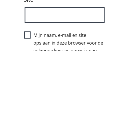
Mijn naam, e-mail en site
opslaan in deze browser voor de
volgende keer wanneer ik een
reactie plaats.
Agenda
Privacybeleid