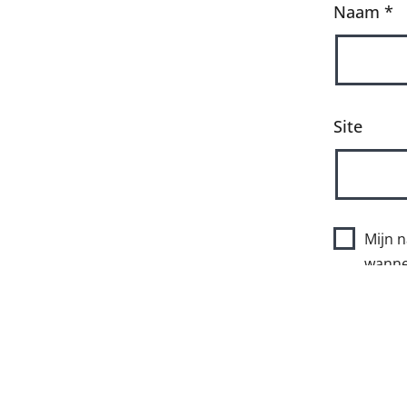
Naam
*
Site
Mijn n
wannee