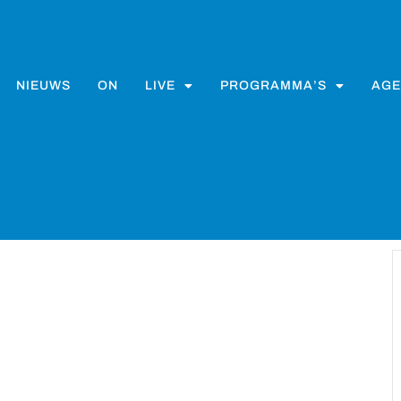
NIEUWS
ON
LIVE
PROGRAMMA’S
AGE
rordus Gemert – Bakel