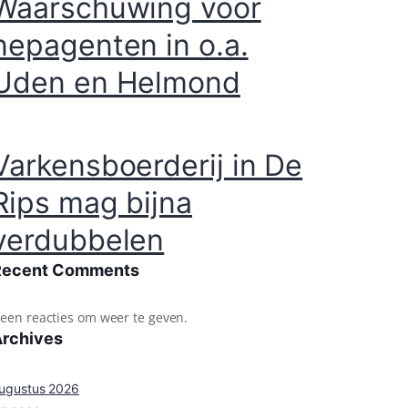
Waarschuwing voor
nepagenten in o.a.
Uden en Helmond
Varkensboerderij in De
Rips mag bijna
verdubbelen
Recent Comments
een reacties om weer te geven.
Archives
ugustus 2026