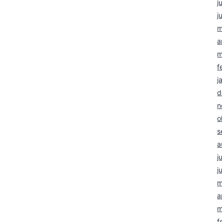
j
j
m
a
m
f
j
d
n
o
s
a
j
j
m
a
m
f