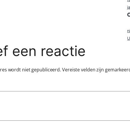
j
n
U
f een reactie
dres wordt niet gepubliceerd.
Vereiste velden zijn gemarkee