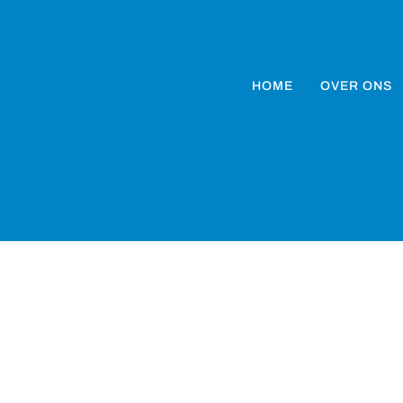
HOME
OVER ONS
Parochie Heilige Willib
Handel elke dag (maandag t/m vrijdag)