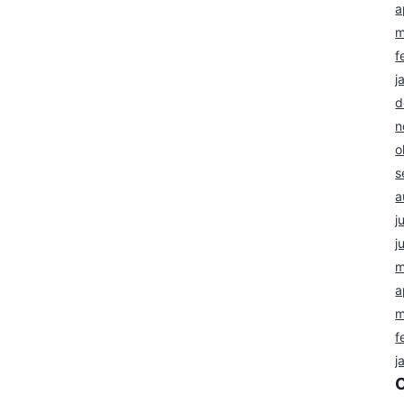
a
m
f
j
d
n
o
s
a
j
j
m
a
m
f
j