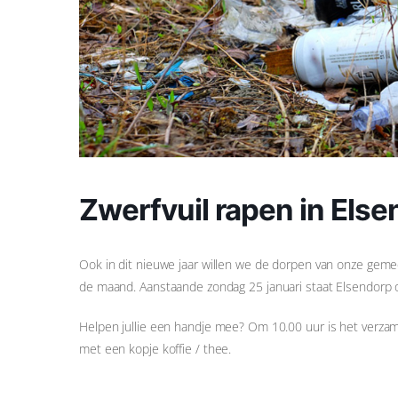
Zwerfvuil rapen in Els
Ook in dit nieuwe jaar willen we de dorpen van onze gem
de maand. Aanstaande zondag 25 januari staat Elsendorp 
Helpen jullie een handje mee? Om 10.00 uur is het verzame
met een kopje koffie / thee.