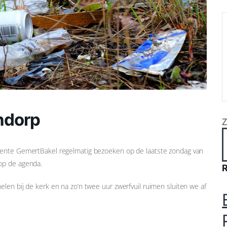
endorp
eente GemertBakel regelmatig bezoeken op de laatste zondag van
op de agenda.
len bij de kerk en na zo’n twee uur zwerfvuil ruimen sluiten we af