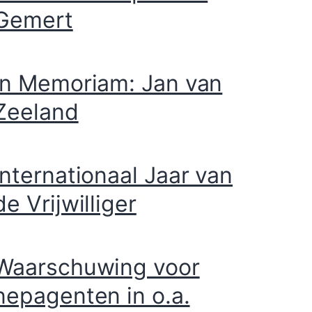
Gemert
In Memoriam: Jan van
Zeeland
Internationaal Jaar van
de Vrijwilliger
Waarschuwing voor
nepagenten in o.a.