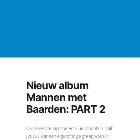
Nieuw album
Mannen met
Baarden: PART 2
Na de eerste langspeler “Blue Mountain Trail”
(2022), wat een eigenzinnige greep was uit